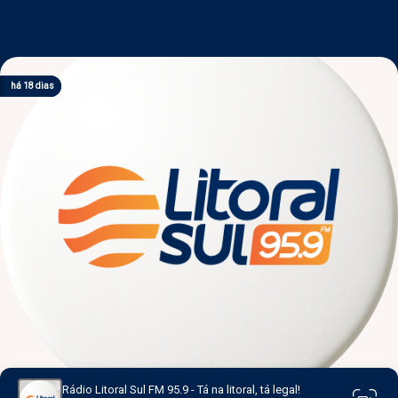
há 4 dias
há 6 dias
há 6 dias
há 18 dias
há 18 dias
Rádio Litoral Sul FM 95.9 - Tá na litoral, tá legal!