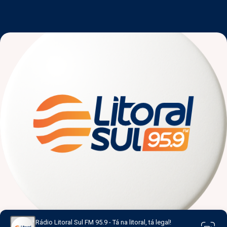
Rádio Litoral Sul FM 95.9 - Tá na litoral, tá legal!