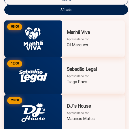
Sexta
Sábado
08:00
Manhã Viva
Apresentado por
Gil Marques
12:00
Sabadão Legal
Apresentado por
Tiago Paes
20:00
DJ´s House
Apresentado por
Mauricio Matos