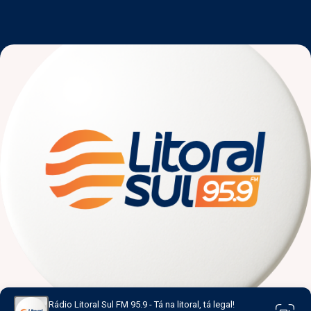
Rádio Litoral Sul FM 95.9 - Tá na litoral, tá legal!