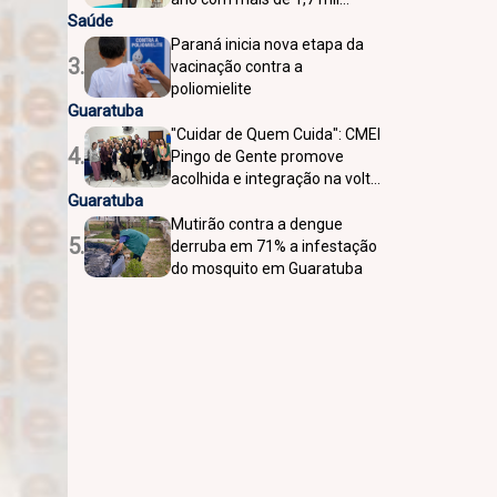
Saúde
atendimentos em Pontal do
Paraná
Paraná inicia nova etapa da
3.
vacinação contra a
poliomielite
Guaratuba
"Cuidar de Quem Cuida": CMEI
4.
Pingo de Gente promove
acolhida e integração na volta
Guaratuba
às atividades em Guaratuba
Mutirão contra a dengue
5.
derruba em 71% a infestação
do mosquito em Guaratuba