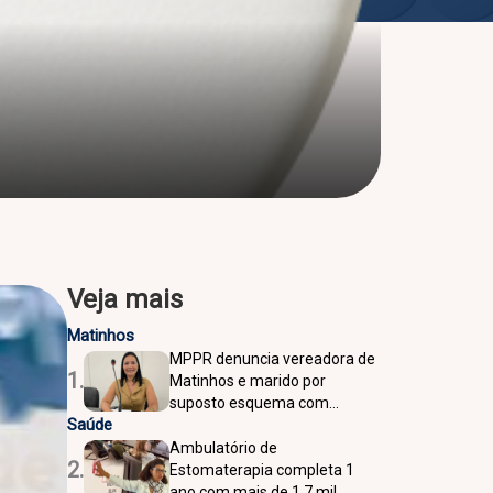
Veja mais
Matinhos
MPPR denuncia vereadora de
1.
Matinhos e marido por
suposto esquema com
Saúde
assessores
Ambulatório de
2.
Estomaterapia completa 1
ano com mais de 1,7 mil