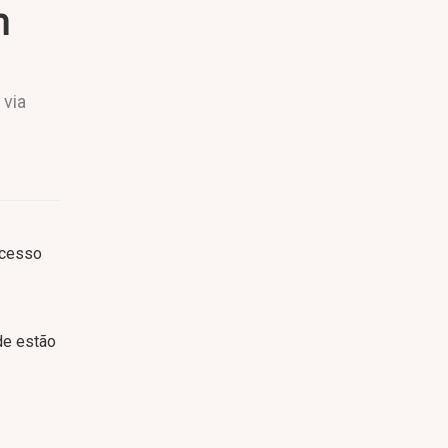
m
 via
acesso
de estão