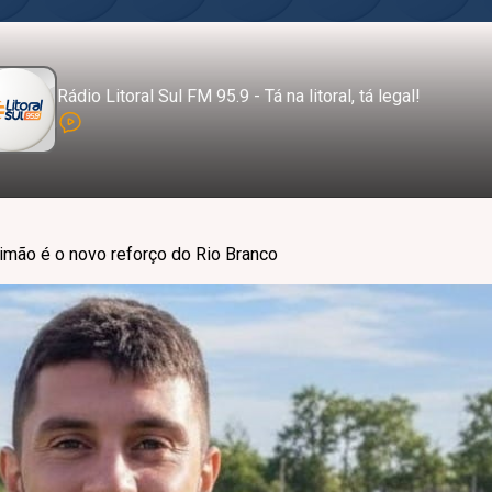
Rádio Litoral Sul FM 95.9 - Tá na litoral, tá legal!
rimão é o novo reforço do Rio Branco