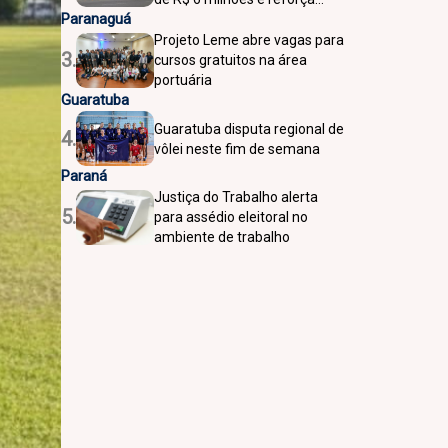
Paranaguá
presença histórica na cidade
Projeto Leme abre vagas para
3.
cursos gratuitos na área
portuária
Guaratuba
Guaratuba disputa regional de
4.
vôlei neste fim de semana
Paraná
Justiça do Trabalho alerta
5.
para assédio eleitoral no
ambiente de trabalho