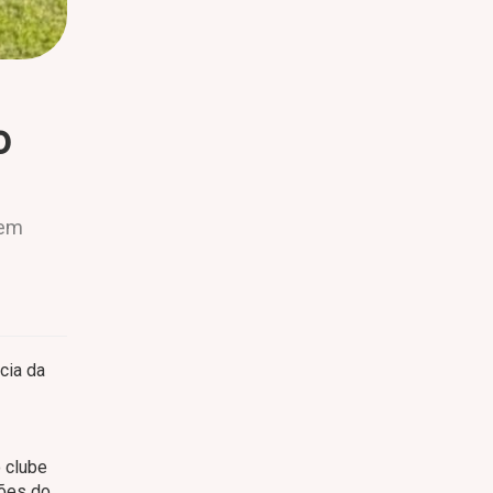
o
 em
cia da
o clube
iões do