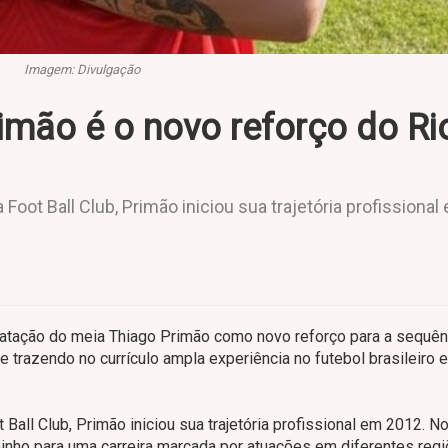
Imagem: Divulgação
rimão é o novo reforço do Ri
Foot Ball Club, Primão iniciou sua trajetória profissional
ntratação do meia Thiago Primão como novo reforço para a sequên
 trazendo no currículo ampla experiência no futebol brasileiro e
Ball Club, Primão iniciou sua trajetória profissional em 2012. N
minho para uma carreira marcada por atuações em diferentes reg