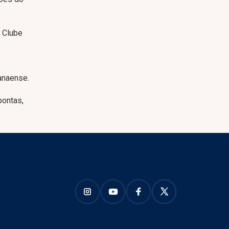
e Clube
anaense.
pontas,