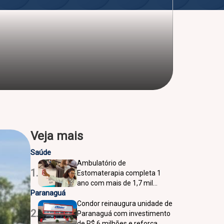
Veja mais
Saúde
Ambulatório de
1.
Estomaterapia completa 1
ano com mais de 1,7 mil
Paranaguá
atendimentos em Pontal do
Paraná
Condor reinaugura unidade de
2.
Paranaguá com investimento
de R$ 6 milhões e reforça