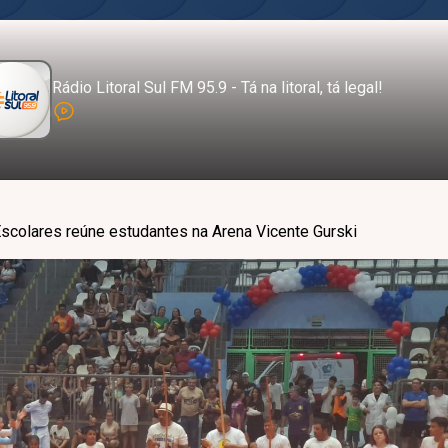
Rádio Litoral Sul FM 95.9 - Tá na litoral, tá legal!
scolares reúne estudantes na Arena Vicente Gurski