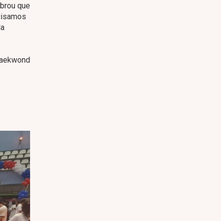
mbrou que
ecisamos
da
 Taekwond