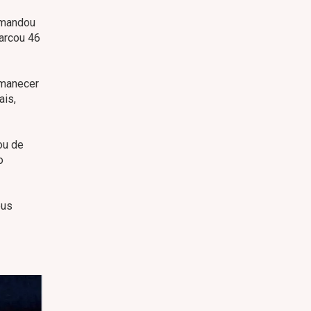
omandou
marcou 46
rmanecer
ais,
ou de
o
eus