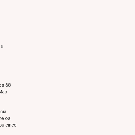
 e
os 68
“Mão
ncia
re os
ou cinco