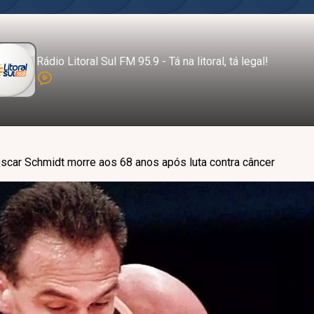
Rádio Litoral Sul FM 95.9 - Tá na litoral, tá legal!
scar Schmidt morre aos 68 anos após luta contra câncer