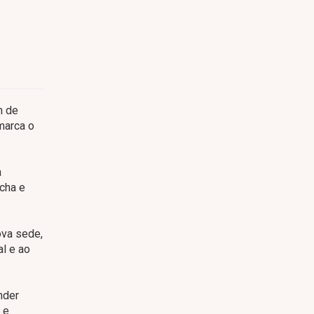
m de
marca o
a
ncha e
ova sede,
l e ao
nder
 e