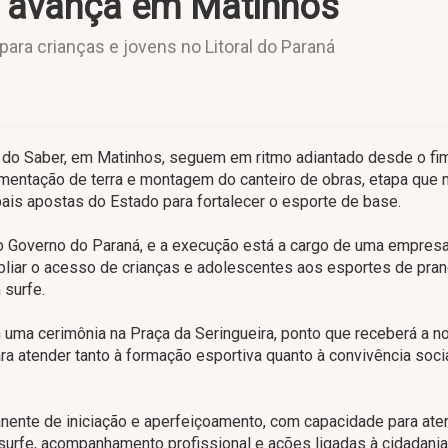
e avança em Matinhos
para crianças e jovens no Litoral do Paraná
s do Saber, em Matinhos, seguem em ritmo adiantado desde o fi
imentação de terra e montagem do canteiro de obras, etapa que 
ais apostas do Estado para fortalecer o esporte de base.
lo Governo do Paraná, e a execução está a cargo de uma empres
mpliar o acesso de crianças e adolescentes aos esportes de pra
 surfe.
 uma cerimônia na Praça da Seringueira, ponto que receberá a n
a atender tanto à formação esportiva quanto à convivência socia
anente de iniciação e aperfeiçoamento, com capacidade para ate
e surfe, acompanhamento profissional e ações ligadas à cidadania