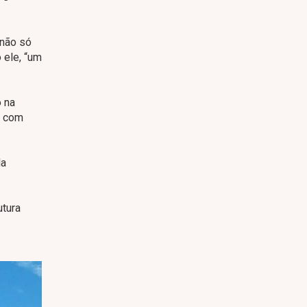
 não só
 ele, “um
o na
á com
da
utura