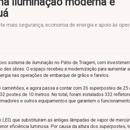
ha iluminação moderna e
uá
e mais segurança, economia de energia e apoio às ope
novo sistema de iluminação no Pátio de Triagem, com investimen
ção das obras. O espaço recebeu a modernização para aumentar a
energia nas operações de embarque de grãos e farelos.
e caminhões, e agora passa a contar com 26 superpostes de 25
 32 postes de 10 metros. No total, foram instalados 332 refletor
sformadores e outros equipamentos que garantem o funcionament
m LED, que substituíram as antigas lâmpadas de vapor de mercúr
nor eficiência luminosa. Por causa da altura dos superpostes,