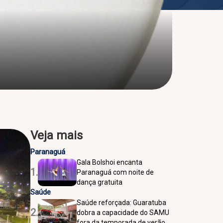
Veja mais
Paranaguá
Gala Bolshoi encanta
1.
Paranaguá com noite de
dança gratuita
Saúde
Saúde reforçada: Guaratuba
2.
dobra a capacidade do SAMU
fora da temporada de verão