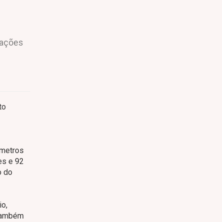
rações
to
 metros
es e 92
o do
io,
 também