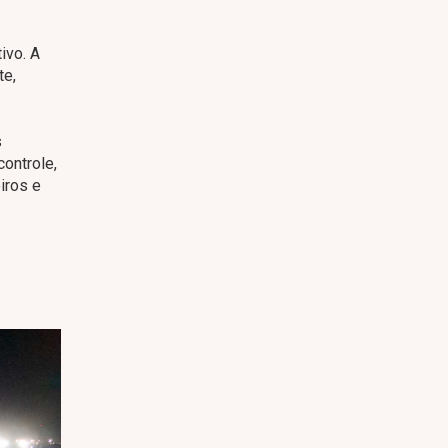
ivo. A
te,
s
ontrole,
iros e