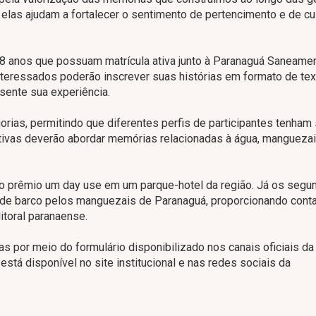
elas ajudam a fortalecer o sentimento de pertencimento e de c
18 anos que possuam matrícula ativa junto à Paranaguá Saneame
teressados poderão inscrever suas histórias em formato de tex
sente sua experiência.
rias, permitindo que diferentes perfis de participantes tenham
rativas deverão abordar memórias relacionadas à água, mangueza
o prêmio um day use em um parque-hotel da região. Já os segu
e barco pelos manguezais de Paranaguá, proporcionando conta
toral paranaense.
as por meio do formulário disponibilizado nos canais oficiais da
tá disponível no site institucional e nas redes sociais da