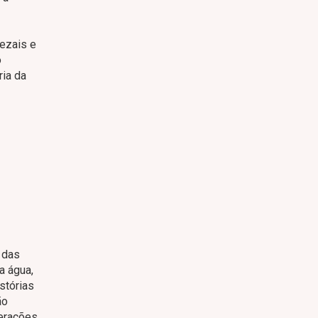
uezais e
o
ria da
 das
a água,
stórias
ão
erações.