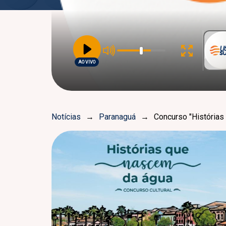
AO VIVO
Notícias
→
Paranaguá
→
Concurso "História