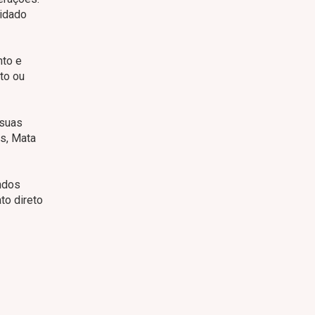
uidado
nto e
to ou
 suas
is, Mata
ndos
to direto