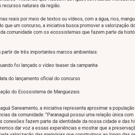
recursos naturais da região.
órias reais por meio de textos ou vídeos, com a água, rios, mang
do que um concurso, a iniciativa busca promover a valorização d
ão da comunidade com os ecossistemas que fazem parte da histó
partir de três importantes marcos ambientais:
 quando foi lançado o vídeo teaser da campanha
data do lançamento oficial do concurso
servação do Ecossistema de Manguezais
anaguá Saneamento, a iniciativa representa aproximar a população
ncias da comunidade. "Paranaguá possui uma relação única com 
s conexões fazem parte da identidade da nossa cidade e das hi
remos dar voz a essas experiências e mostrar que a preservaç
pela valorização das memórias que construímos ao longo das g