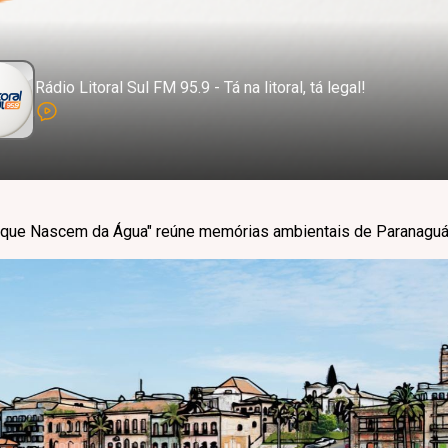
Rádio Litoral Sul FM 95.9 - Tá na litoral, tá legal!
s que Nascem da Água" reúne memórias ambientais de Paranagu