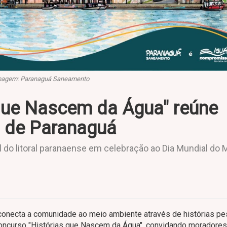
magem: Paranaguá Saneamento
que Nascem da Água" reúne
 de Paranaguá
al do litoral paranaense em celebração ao Dia Mundial do 
 conecta a comunidade ao meio ambiente através de histórias pe
oncurso "Histórias que Nascem da Água", convidando moradores