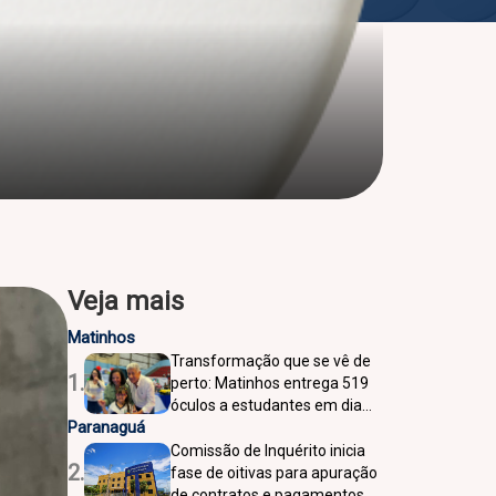
Veja mais
Matinhos
Transformação que se vê de
1.
perto: Matinhos entrega 519
óculos a estudantes em dia
Paranaguá
histórico de emoção e
cidadania
Comissão de Inquérito inicia
2.
fase de oitivas para apuração
de contratos e pagamentos à