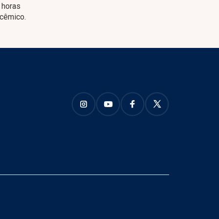
 horas
icêmico.