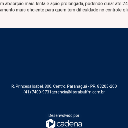
tem absorção mais lenta e ação prolongada, podendo durar até 24
amento mais eficiente para quem tem dificuldade no controle gl
R. Princesa Isabel, 800, Centro, Paranaguá - PR, 83203-200
(41) 7400-9731
gerencia@litoralsulfm.com.br
Desenvolvido por