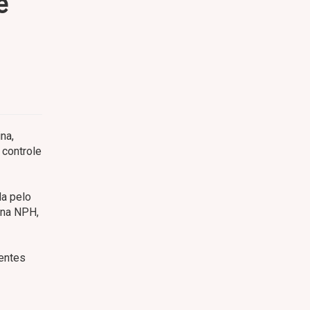
e
na,
 controle
da pelo
ina NPH,
centes