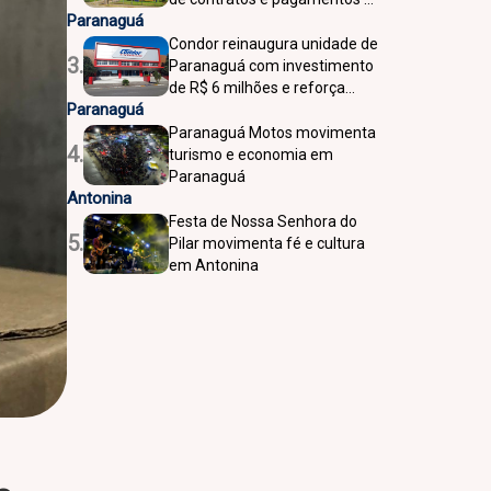
Paranaguá
AGP Saúde Ltda
Condor reinaugura unidade de
3.
Paranaguá com investimento
de R$ 6 milhões e reforça
Paranaguá
presença histórica na cidade
Paranaguá Motos movimenta
4.
turismo e economia em
Paranaguá
Antonina
Festa de Nossa Senhora do
5.
Pilar movimenta fé e cultura
em Antonina