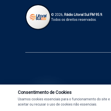
© 2026,
Rádio Litoral Sul FM 95.9.
Todos os direitos reservados.
Consentimento de Cookies
Rádio Litoral Sul FM 95.9 - Tá na li
Usamos cookies essenciais para o funcionamento do site e 
aceitar ou recusar o uso de cookies não essenciais.
AO VIVO