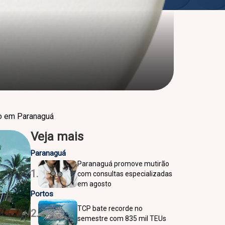
to em Paranaguá
Veja mais
Paranaguá
Paranaguá promove mutirão
1.
com consultas especializadas
em agosto
Portos
TCP bate recorde no
2.
semestre com 835 mil TEUs