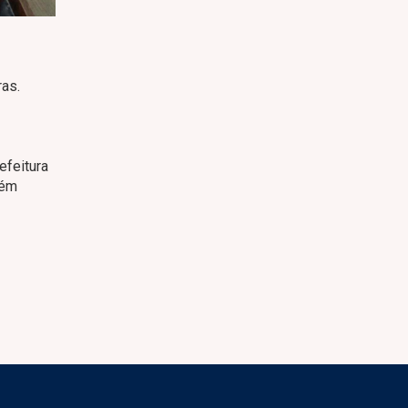
ras.
efeitura
bém