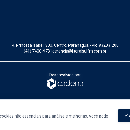
R. Princesa Isabel, 800, Centro, Paranaguá - PR, 83203-200
(41) 7400-9731
gerencia@litoralsulfm.com.br
Desenvolvido por
toral, tá legal!
✓ 
cookies não essenciais para análise e melhorias. Você pode