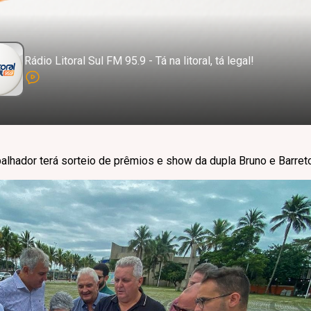
Rádio Litoral Sul FM 95.9 - Tá na litoral, tá legal!
balhador terá sorteio de prêmios e show da dupla Bruno e Barre