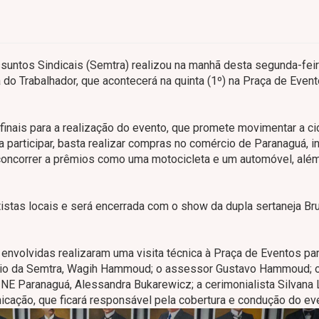
suntos Sindicais (Semtra) realizou na manhã desta segunda-feir
 do Trabalhador, que acontecerá na quinta (1º) na Praça de Even
finais para a realização do evento, que promete movimentar a c
 participar, basta realizar compras no comércio de Paranaguá, i
e concorrer a prêmios como uma motocicleta e um automóvel, alé
stas locais e será encerrada com o show da dupla sertaneja Br
envolvidas realizaram uma visita técnica à Praça de Eventos par
etário da Semtra, Wagih Hammoud; o assessor Gustavo Hammoud; 
NE Paranaguá, Alessandra Bukarewicz; a cerimonialista Silvana 
icação, que ficará responsável pela cobertura e condução do ev