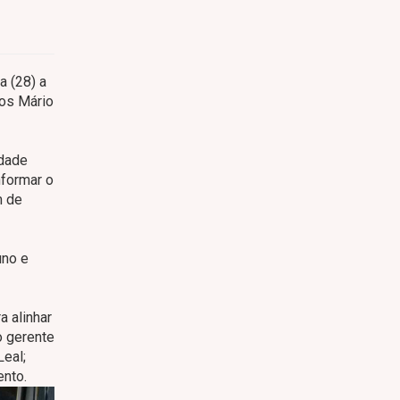
a (28) a
tos Mário
idade
nformar o
m de
uno e
a alinhar
o gerente
Leal;
ento.