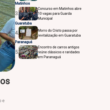
Matinhos
Concurso em Matinhos abre
3.
10 vagas para Guarda
Municipal
Guaratuba
Morro do Cristo passa por
4.
revitalização em Guaratuba
Paranaguá
Encontro de carros antigos
5.
reúne clássicos e raridades
em Paranaguá
ios
o e