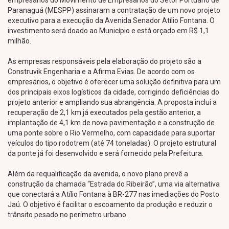
empresários do Movimento de Empresários do Setor Portuário de
Paranaguá (MESPP) assinaram a contratação de um novo projeto
executivo para a execução da Avenida Senador Atílio Fontana. O
investimento será doado ao Município e está orçado em R$ 1,1
milhão.
As empresas responsáveis pela elaboração do projeto são a
Construvik Engenharia e a Afirma Evias. De acordo com os
empresários, o objetivo é oferecer uma solução definitiva para um
dos principais eixos logísticos da cidade, corrigindo deficiências do
projeto anterior e ampliando sua abrangência. A proposta inclui a
recuperação de 2,1 km já executados pela gestão anterior, a
implantação de 4,1 km de nova pavimentação e a construção de
uma ponte sobre o Rio Vermelho, com capacidade para suportar
veículos do tipo rodotrem (até 74 toneladas). O projeto estrutural
da ponte já foi desenvolvido e será fornecido pela Prefeitura.
Além da requalificação da avenida, o novo plano prevê a
construção da chamada “Estrada do Ribeirão”, uma via alternativa
que conectará a Atílio Fontana à BR-277 nas imediações do Posto
Jaú. O objetivo é facilitar o escoamento da produção e reduzir o
trânsito pesado no perímetro urbano.