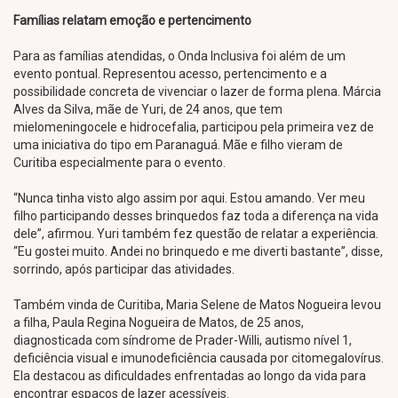
Famílias relatam emoção e pertencimento
Para as famílias atendidas, o Onda Inclusiva foi além de um
evento pontual. Representou acesso, pertencimento e a
possibilidade concreta de vivenciar o lazer de forma plena. Márcia
Alves da Silva, mãe de Yuri, de 24 anos, que tem
mielomeningocele e hidrocefalia, participou pela primeira vez de
uma iniciativa do tipo em Paranaguá. Mãe e filho vieram de
Curitiba especialmente para o evento.
“Nunca tinha visto algo assim por aqui. Estou amando. Ver meu
filho participando desses brinquedos faz toda a diferença na vida
dele”, afirmou. Yuri também fez questão de relatar a experiência.
“Eu gostei muito. Andei no brinquedo e me diverti bastante”, disse,
sorrindo, após participar das atividades.
Também vinda de Curitiba, Maria Selene de Matos Nogueira levou
a filha, Paula Regina Nogueira de Matos, de 25 anos,
diagnosticada com síndrome de Prader-Willi, autismo nível 1,
deficiência visual e imunodeficiência causada por citomegalovírus.
Ela destacou as dificuldades enfrentadas ao longo da vida para
encontrar espaços de lazer acessíveis.