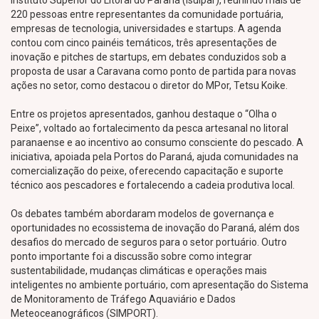
Instituto Superior do Litoral do Paraná (Isulpar), reunindo mais de
220 pessoas entre representantes da comunidade portuária,
empresas de tecnologia, universidades e startups. A agenda
contou com cinco painéis temáticos, três apresentações de
inovação e pitches de startups, em debates conduzidos sob a
proposta de usar a Caravana como ponto de partida para novas
ações no setor, como destacou o diretor do MPor, Tetsu Koike.
Entre os projetos apresentados, ganhou destaque o “Olha o
Peixe”, voltado ao fortalecimento da pesca artesanal no litoral
paranaense e ao incentivo ao consumo consciente do pescado. A
iniciativa, apoiada pela Portos do Paraná, ajuda comunidades na
comercialização do peixe, oferecendo capacitação e suporte
técnico aos pescadores e fortalecendo a cadeia produtiva local.
Os debates também abordaram modelos de governança e
oportunidades no ecossistema de inovação do Paraná, além dos
desafios do mercado de seguros para o setor portuário. Outro
ponto importante foi a discussão sobre como integrar
sustentabilidade, mudanças climáticas e operações mais
inteligentes no ambiente portuário, com apresentação do Sistema
de Monitoramento de Tráfego Aquaviário e Dados
Meteoceanográficos (SIMPORT).