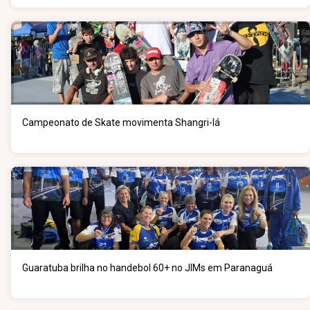
Campeonato de Skate movimenta Shangri-lá
Guaratuba brilha no handebol 60+ no JIMs em Paranaguá