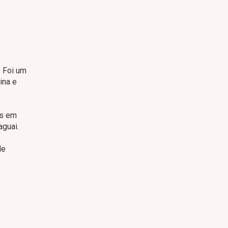
. Foi um
ina e
ns em
aguai.
de