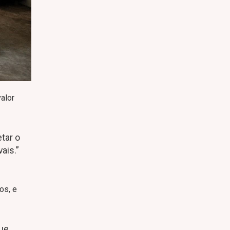
alor
tar o
ais.”
os, e
que