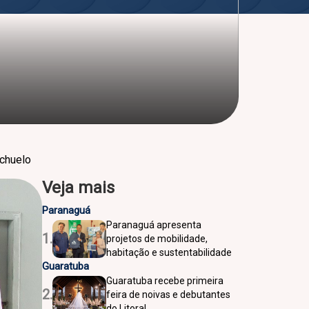
achuelo
Veja mais
Paranaguá
Paranaguá apresenta
1.
projetos de mobilidade,
habitação e sustentabilidade
Guaratuba
Guaratuba recebe primeira
2.
feira de noivas e debutantes
do Litoral