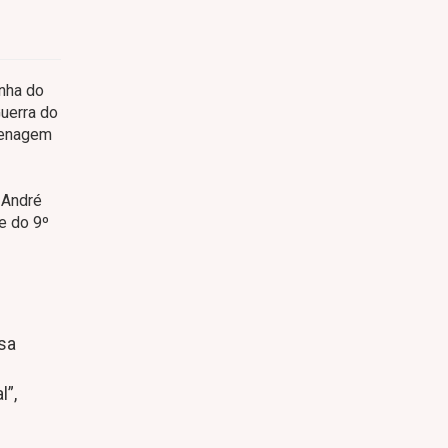
inha do
uerra do
omenagem
 André
e do 9º
sa
l”,