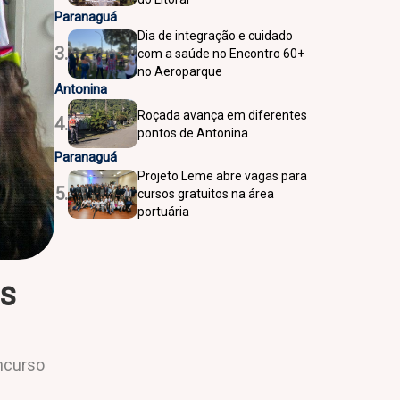
Paranaguá
Dia de integração e cuidado
3.
com a saúde no Encontro 60+
no Aeroparque
Antonina
Roçada avança em diferentes
4.
pontos de Antonina
Paranaguá
Projeto Leme abre vagas para
5.
cursos gratuitos na área
portuária
os
oncurso