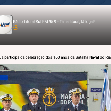
Rádio Litoral Sul FM 95.9 - Tá na litoral, tá legal!
uá participa da celebração dos 160 anos da Batalha Naval do Ri