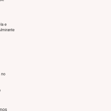
la e
lmirante
 no
e
amos