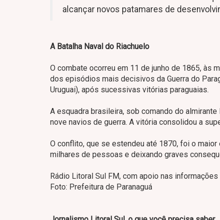
alcançar novos patamares de desenvolv
A Batalha Naval do Riachuelo
O combate ocorreu em 11 de junho de 1865, às mar
dos episódios mais decisivos da Guerra do Paragua
Uruguai), após sucessivas vitórias paraguaias.
A esquadra brasileira, sob comando do almirante
nove navios de guerra. A vitória consolidou a sup
O conflito, que se estendeu até 1870, foi o maior
milhares de pessoas e deixando graves consequê
Rádio Litoral Sul FM, com apoio nas informações
Foto: Prefeitura de Paranaguá
Jornalismo Litoral Sul, o que você precisa saber.