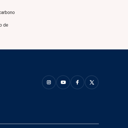
 carbono
ão de