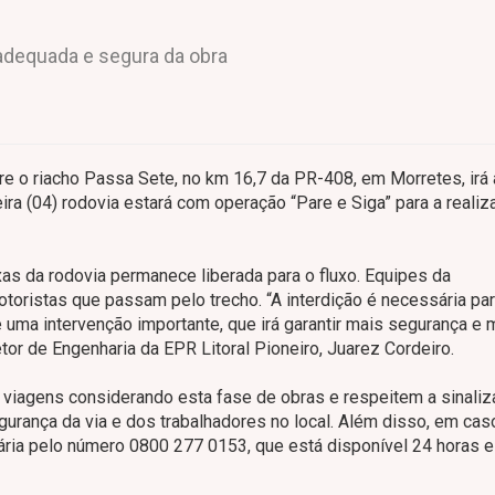
 adequada e segura da obra
 o riacho Passa Sete, no km 16,7 da PR-408, em Morretes, irá a
feira (04) rodovia estará com operação “Pare e Siga” para a reali
xas da rodovia permanece liberada para o fluxo. Equipes da
otoristas que passam pelo trecho. “A interdição é necessária par
 uma intervenção importante, que irá garantir mais segurança e 
etor de Engenharia da EPR Litoral Pioneiro, Juarez Cordeiro.
 viagens considerando esta fase de obras e respeitem a sinali
gurança da via e dos trabalhadores no local. Além disso, em cas
nária pelo número 0800 277 0153, que está disponível 24 horas