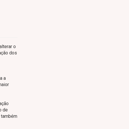
lterar o
zação dos
a a
maior
zação
o de
 e também