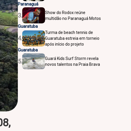
Paranaguá
Show do Rodox reúne
3.
multidão no Paranaguá Motos
Guaratuba
Turma de beach tennis de
4.
Guaratuba estreia em torneio
após início do projeto
Guaratuba
Guará Kids Surf Storm revela
5.
novos talentos na Praia Brava
08,