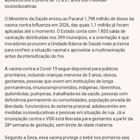
adolescentes e jovens de 12 a 21 anos sob medidas
socioeducativas.
O Ministério da Saúde enviou ao Paraná 1,798 milhão de doses da
vacina contra Influenza em 2026, das quais 1,1 milhão já foram
aplicadas até o momento. O Estado conta com 1.850 salas de
vacinação distribuídas nos 399 municípios, e a orientação é que
moradores procurem a Unidade Básica de Saúde mais próxima
para conferir a situação vacinal e aproveitar a multivacinação
antes da intensificação do frio.
A vacina contra a Covid-19 segue disponível para públicos
prioritários, incluindo crianças menores de 5 anos, idosos,
gestantes, pessoas que vivem em instituições de longa
permanência, imunocomprometidos, indígenas, ribeirinhos,
quilombolas, puérperas, trabalhadores da saúde, pessoas com
deficiência permanente ou comorbidades, população privada de
liberdade, funcionários do sistema prisional, adolescentes em
medidas socioeducativas e pessoas em situação de rua. Já a
imunização contra o VSR está liberada para gestantes a partir da
28ª semana de gestação, sem limite de idade materna.
Segundo a Sesa, essa vacina protege o bebê nos primeiros seis