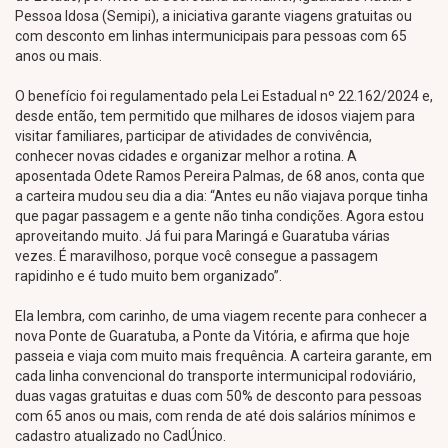
Pessoa Idosa (Semipi), a iniciativa garante viagens gratuitas ou
com desconto em linhas intermunicipais para pessoas com 65
anos ou mais.
O benefício foi regulamentado pela Lei Estadual nº 22.162/2024 e,
desde então, tem permitido que milhares de idosos viajem para
visitar familiares, participar de atividades de convivência,
conhecer novas cidades e organizar melhor a rotina. A
aposentada Odete Ramos Pereira Palmas, de 68 anos, conta que
a carteira mudou seu dia a dia: “Antes eu não viajava porque tinha
que pagar passagem e a gente não tinha condições. Agora estou
aproveitando muito. Já fui para Maringá e Guaratuba várias
vezes. É maravilhoso, porque você consegue a passagem
rapidinho e é tudo muito bem organizado”.
Ela lembra, com carinho, de uma viagem recente para conhecer a
nova Ponte de Guaratuba, a Ponte da Vitória, e afirma que hoje
passeia e viaja com muito mais frequência. A carteira garante, em
cada linha convencional do transporte intermunicipal rodoviário,
duas vagas gratuitas e duas com 50% de desconto para pessoas
com 65 anos ou mais, com renda de até dois salários mínimos e
cadastro atualizado no CadÚnico.